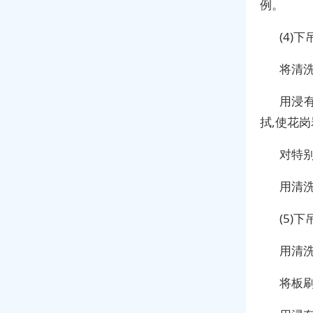
例。
(4)
将清
用浸
拭,使花
对特
用清
(5)
用清
将板