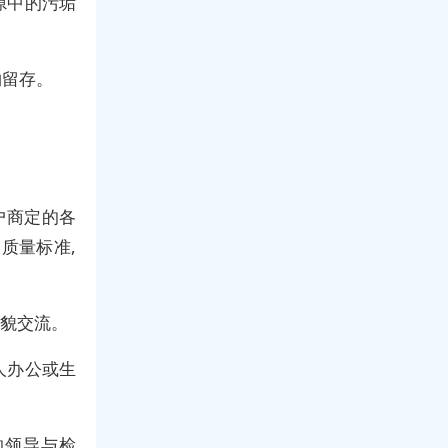
隙中的污垢
物留存。
户商定的各
质量标准,
礼貌交流。
人办公或生
的领导与检