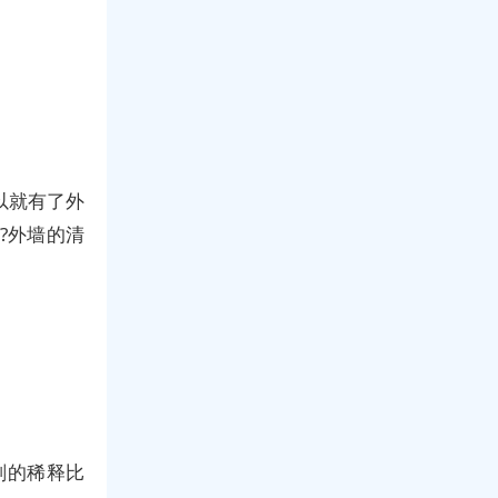
以就有了外
?外墙的清
剂的稀释比