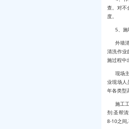
查。对不
度。
5、
外墙
清洗作业
施过程中
现场
业现场人
年各类型
施工
剂:圣帮
8-10之