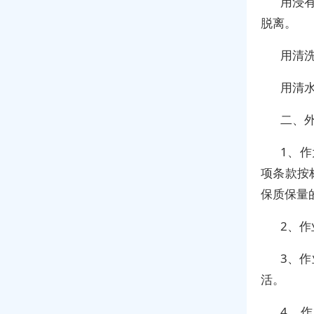
用浸
脱离。
用清
用清
二、
1、
项条款按
保质保量
2、
3、
活。
4、