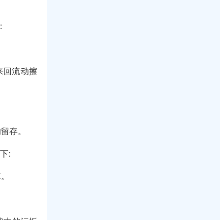
:
来回流动擦
物留存。
下:
掉。